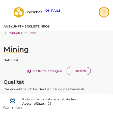
ON RAILS
Anmelden
AUSKUNFT
MERKLISTE
INFOS
Registrieren
zurück zur Suche
Mining
Bahnhof
auf Karte anzeigen
merken
Qualität
Das erwartet euch bei der Benutzung des Bahnhofs:
Ihr könnt eure Fahrräder abstellen.
Abstellplätze:
29
Abstellen