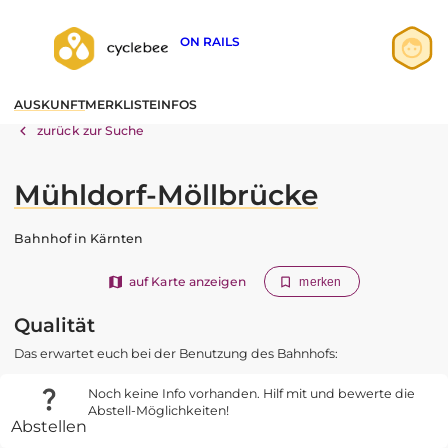
ON RAILS
Anmelden
AUSKUNFT
MERKLISTE
INFOS
Registrieren
zurück zur Suche
Mühldorf-Möllbrücke
Bahnhof in Kärnten
auf Karte anzeigen
merken
Qualität
Das erwartet euch bei der Benutzung des Bahnhofs:
Noch keine Info vorhanden. Hilf mit und bewerte die
Abstell-Möglichkeiten!
Abstellen