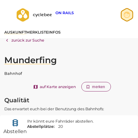
ON RAILS
Anmelden
AUSKUNFT
MERKLISTE
INFOS
Registrieren
zurück zur Suche
Munderfing
Bahnhof
auf Karte anzeigen
merken
Qualität
Das erwartet euch bei der Benutzung des Bahnhofs:
Ihr könnt eure Fahrräder abstellen.
Abstellplätze:
20
Abstellen