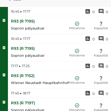
16:45
▸
17:17
0
0
R93
(
R 7195
)
Sopron pályaudvar
Mitnahme
Kapazität
16:45
▸
17:17
0
0
R93
(
R 7195
)
Sopron pályaudvar
Mitnahme
Kapazität
17:17
▸
17:25
0
0
R93
(
R 7152
)
Wiener Neustadt Hauptbahnhof
Mitnahme
Kapazität
17:45
▸
18:17
0
0
R93
(
R 7197
)
Sopron pályaudvar
Mitnahme
Kapazität