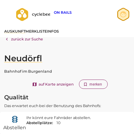
ON RAILS
Anmelden
AUSKUNFT
MERKLISTE
INFOS
Registrieren
zurück zur Suche
Neudörfl
Bahnhof im Burgenland
auf Karte anzeigen
merken
Qualität
Das erwartet euch bei der Benutzung des Bahnhofs:
Ihr könnt eure Fahrräder abstellen.
Abstellplätze:
10
Abstellen