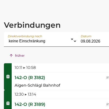
Verbindungen
Direktverbindung nach
Datum
früher
10:11
▸
10:58
142-O
(
R 3182
)
I
Aigen-Schlägl Bahnhof
12:30
▸
13:14
142-O
(
R 3189
)
I