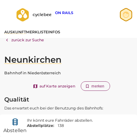
ON RAILS
Anmelden
AUSKUNFT
MERKLISTE
INFOS
Registrieren
zurück zur Suche
Neunkirchen
Bahnhof in Niederösterreich
auf Karte anzeigen
merken
Qualität
Das erwartet euch bei der Benutzung des Bahnhofs:
Ihr könnt eure Fahrräder abstellen.
Abstellplätze:
138
Abstellen