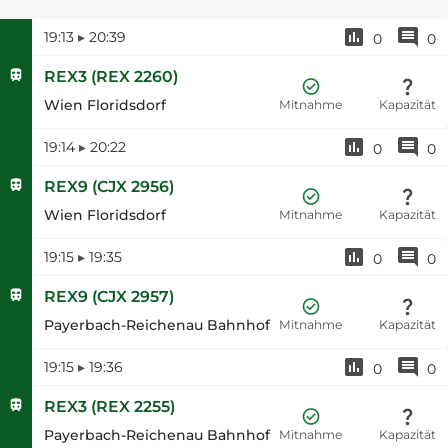
19:13
▸
20:39
0
0
REX3
(
REX 2260
)
Wien Floridsdorf
Mitnahme
Kapazität
19:14
▸
20:22
0
0
REX9
(
CJX 2956
)
Wien Floridsdorf
Mitnahme
Kapazität
19:15
▸
19:35
0
0
REX9
(
CJX 2957
)
Payerbach-Reichenau Bahnhof
Mitnahme
Kapazität
19:15
▸
19:36
0
0
REX3
(
REX 2255
)
Payerbach-Reichenau Bahnhof
Mitnahme
Kapazität