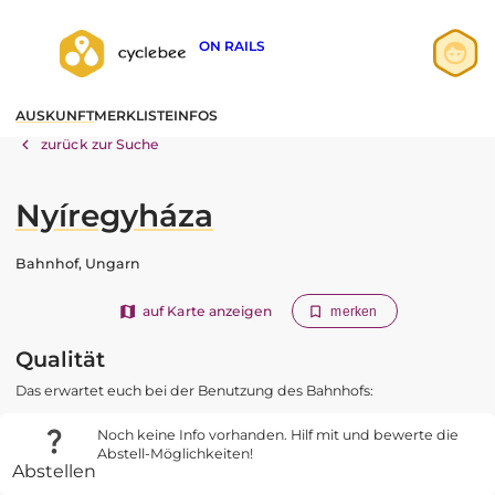
ON RAILS
Anmelden
AUSKUNFT
MERKLISTE
INFOS
Registrieren
zurück zur Suche
Nyíregyháza
Bahnhof, Ungarn
auf Karte anzeigen
merken
Qualität
Das erwartet euch bei der Benutzung des Bahnhofs:
Noch keine Info vorhanden. Hilf mit und bewerte die
Abstell-Möglichkeiten!
Abstellen