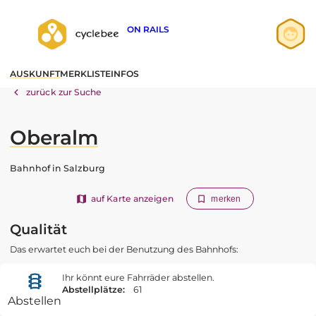
ON RAILS
Anmelden
AUSKUNFT
MERKLISTE
INFOS
Registrieren
zurück zur Suche
Oberalm
Bahnhof in Salzburg
auf Karte anzeigen
merken
Qualität
Das erwartet euch bei der Benutzung des Bahnhofs:
Ihr könnt eure Fahrräder abstellen.
Abstellplätze:
61
Abstellen