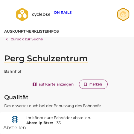
ON RAILS
Anmelden
AUSKUNFT
MERKLISTE
INFOS
Registrieren
zurück zur Suche
Perg Schulzentrum
Bahnhof
auf Karte anzeigen
merken
Qualität
Das erwartet euch bei der Benutzung des Bahnhofs:
Ihr könnt eure Fahrräder abstellen.
Abstellplätze:
35
Abstellen