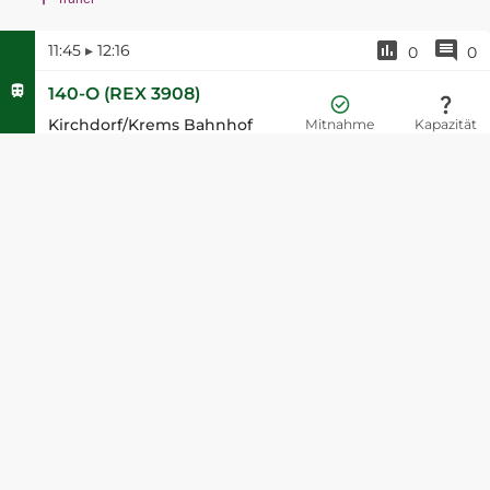
11:45
▸
12:16
0
0
140-O
(
REX 3908
)
Kirchdorf/Krems Bahnhof
Mitnahme
Kapazität
11:47
▸
13:04
0
0
140-O
(
REX 3908
)
Linz/Donau Hauptbahnhof
Mitnahme
Kapazität
11:47
▸
13:04
0
0
140-O
(
REX 3908
)
Linz/Donau Hauptbahnhof
Mitnahme
Kapazität
12:12
▸
12:51
0
0
140-O
(
REX 3905
)
Liezen
Mitnahme
Kapazität