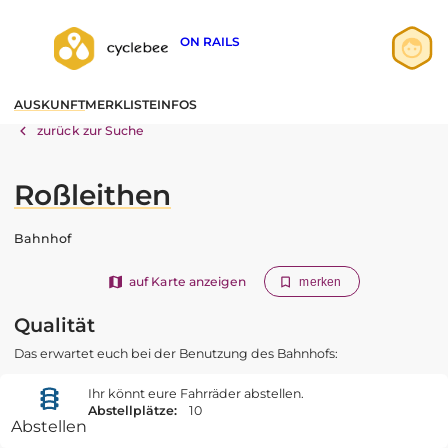
ON RAILS
Anmelden
AUSKUNFT
MERKLISTE
INFOS
Registrieren
zurück zur Suche
Roßleithen
Bahnhof
auf Karte anzeigen
merken
Qualität
Das erwartet euch bei der Benutzung des Bahnhofs:
Ihr könnt eure Fahrräder abstellen.
Abstellplätze:
10
Abstellen