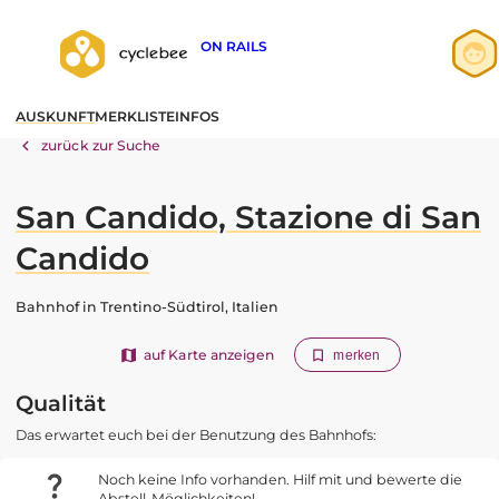
ON RAILS
Anmelden
AUSKUNFT
MERKLISTE
INFOS
Registrieren
zurück zur Suche
San Candido, Stazione di San
Candido
Bahnhof in Trentino-Südtirol, Italien
auf Karte anzeigen
merken
Qualität
Das erwartet euch bei der Benutzung des Bahnhofs:
Noch keine Info vorhanden. Hilf mit und bewerte die
Abstell-Möglichkeiten!