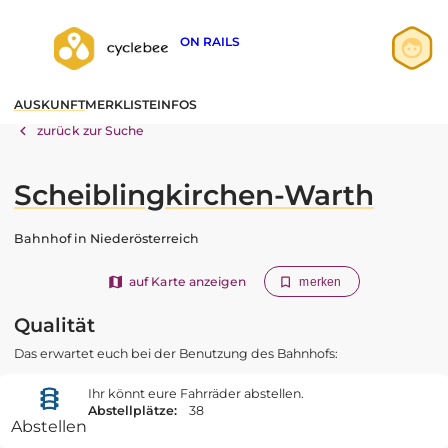
ON RAILS
Anmelden
AUSKUNFT
MERKLISTE
INFOS
Registrieren
zurück zur Suche
Scheiblingkirchen-Warth
Bahnhof in Niederösterreich
auf Karte anzeigen
merken
Qualität
Das erwartet euch bei der Benutzung des Bahnhofs:
Ihr könnt eure Fahrräder abstellen.
Abstellplätze:
38
Abstellen