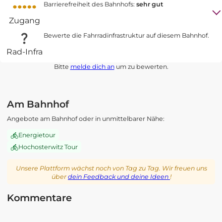
Barrierefreiheit des Bahnhofs:
sehr gut
Welche Art von Radständer ist verbaut?
Zugang
Keine
Radlobby Kärnten Bahnhofcheck
Bewerte die Fahrradinfrastruktur auf diesem Bahnhof.
Ist der Bahnsteig mit dem Fahrrad barrierefrei erreichbar?
Mehr Infos zum Bahnhofcheck
Rad-Infra
Ja
Gibt es einen Niederflureinstieg beim Bahnsteig?
Bitte
melde dich an
um zu bewerten.
Ja
Mehr Infos zum Bahnhofcheck
Am Bahnhof
Angebote am Bahnhof oder in unmittelbarer Nähe:
Energietour
Hochosterwitz Tour
Unsere Plattform wächst noch von Tag zu Tag. Wir freuen uns
über
dein Feedback und deine Ideen
!
Kommentare