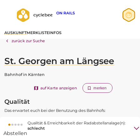
ON RAILS
Anmelden
AUSKUNFT
MERKLISTE
INFOS
Registrieren
zurück zur Suche
St. Georgen am Längsee
Bahnhof in Kärnten
auf Karte anzeigen
merken
Qualität
Das erwartet euch bei der Benutzung des Bahnhofs:
Qualität & Erreichbarkeit der Radabstellanalage(n):
schlecht
Abstellen
Radlobby Kärnten Bahnhofcheck