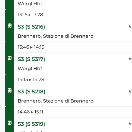
Wörgl Hbf
13:15
▸
13:28
S3
(
S 5216
)
I
Brennero, Stazione di Brennero
13:46
▸
14:13
S3
(
S 5317
)
I
Wörgl Hbf
14:15
▸
14:28
S3
(
S 5218
)
I
Brennero, Stazione di Brennero
14:46
▸
15:11
S3
(
S 5319
)
I