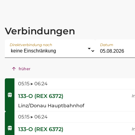
Verbindungen
Direktverbindung nach
Datum
früher
05:15
▸
06:24
133-O
(
REX 6372
)
I
Linz/Donau Hauptbahnhof
05:15
▸
06:24
133-O
(
REX 6372
)
I