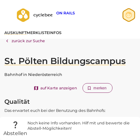
ON RAILS
Anmelden
AUSKUNFT
MERKLISTE
INFOS
Registrieren
zurück zur Suche
St. Pölten Bildungscampus
Bahnhof in Niederösterreich
auf Karte anzeigen
merken
Qualität
Das erwartet euch bei der Benutzung des Bahnhofs:
Noch keine Info vorhanden. Hilf mit und bewerte die
Abstell-Möglichkeiten!
Abstellen