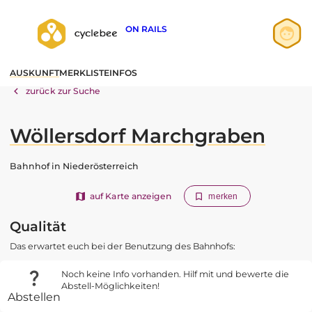
ON RAILS
Anmelden
AUSKUNFT
MERKLISTE
INFOS
Registrieren
zurück zur Suche
Wöllersdorf Marchgraben
Bahnhof in Niederösterreich
auf Karte anzeigen
merken
Qualität
Das erwartet euch bei der Benutzung des Bahnhofs:
Noch keine Info vorhanden. Hilf mit und bewerte die
Abstell-Möglichkeiten!
Abstellen